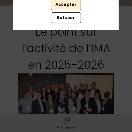
Accepter
Refuser
Le point sur
l’activité de l’IMA
en 2025–2026
Programme
Ce temps sera consacré à un panorama