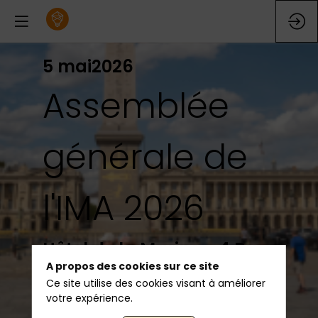
5 mai
2026
Assemblée
générale de
l'IMA 2026
Hôtel de la Marine - 4 Rue
A propos des cookies sur ce site
Royale - Paris 8e
Ce site utilise des cookies visant à améliorer
votre expérience.
INSCRIPTION