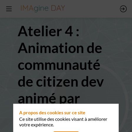
Atelier 4 :
Animation de
communauté
de citizen dev
animé par
Olivier
A propos des cookies sur ce site
Ce site utilise des cookies visant à améliorer
votre expérience.
Marchand &