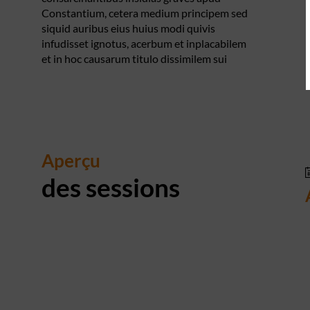
Constantium, cetera medium principem sed
siquid auribus eius huius modi quivis
infudisset ignotus, acerbum et inplacabilem
et in hoc causarum titulo dissimilem sui
Aperçu
des sessions