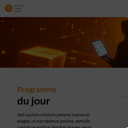
Programme
du jour
Sed cautela nimia in peiores haeserat
plagas, ut narrabimus postea, aemulis
consarcinantibus insidias graves apud