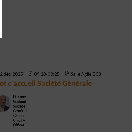
2 déc. 2025
09:20
-
09:25
Salle Agile D03
t d'accueil Société Générale
Etienne
EG
Guibout
Société
Générale
Group
Chief AI
Officer