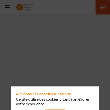
Présentation
INSIGHT
2
déc.
2025
—
10:31
-
10:34
Salle
Agile
A propos des cookies sur ce site
D03
Ce site utilise des cookies visant à améliorer
votre expérience.