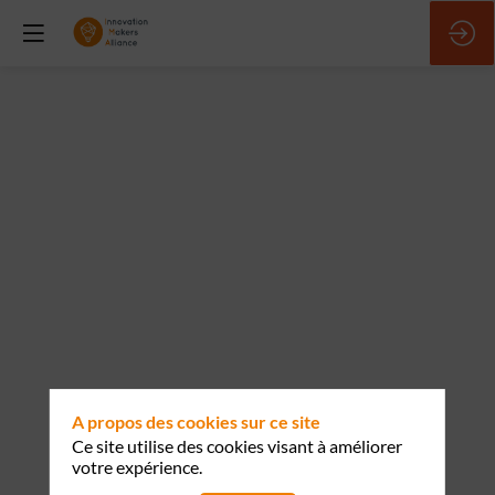
Comment
marier
l’élégance
de
la
GenAI
A propos des cookies sur ce site
Ce site utilise des cookies visant à améliorer
personnalisée
votre expérience.