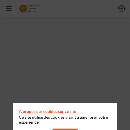
Mot
de
Bienvenue
12
nov.
2024
—
09:10
-
A propos des cookies sur ce site
09:30
Ce site utilise des cookies visant à améliorer votre
Pavillon
expérience.
République