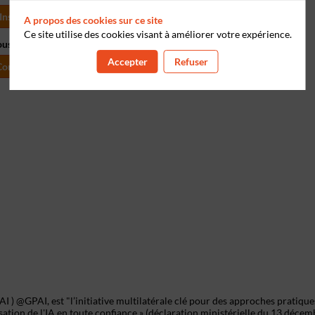
Inscrivez-vous
A propos des cookies sur ce site
Ce site utilise des cookies visant à améliorer votre expérience.
ous pour personnaliser votre experience !
Accepter
Refuser
Connectez-vous
I ) @GPAI, est "l’initiative multilatérale clé pour des approches pratique
sation de l'IA en toute confiance » (déclaration ministérielle du 13 décem