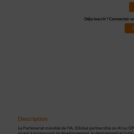
Déja inscrit ? Connectez-v
Description
Le Partenariat mondial de l'IA, (Global partnership on AI ou GPA
visant à promouvoir le développement, le déploiement et l'utili