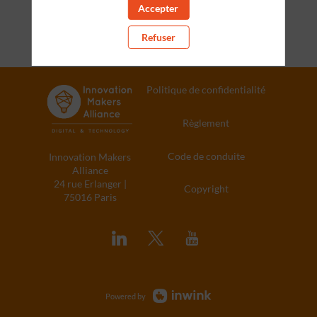
Accepter
Refuser
Politique de confidentialité
Règlement
Code de conduite
Innovation Makers
Alliance
24 rue Erlanger |
Copyright
75016 Paris
Powered by