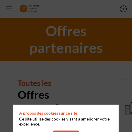
Offres
partenaires
Toutes les
Offres
partenaires
A propos des cookies sur ce site
Ce site utilise des cookies visant à améliorer votre
expérience.