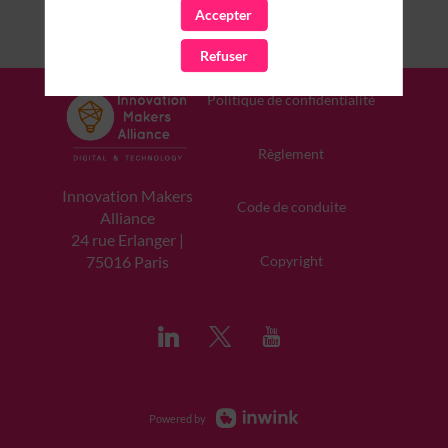
Accepter
Refuser
Politique de confidentialité
Règlement
Innovation Makers
Code de conduite
Alliance
24 rue Erlanger |
Copyright
75016 Paris
Powered by