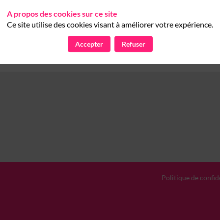
Yann
BARTHELEMY
YB
SOCIETE GENERALE
A propos des cookies sur ce site
Responsable de Pole IT
Ce site utilise des cookies visant à améliorer votre expérience.
Accepter
Refuser
Politique de confid