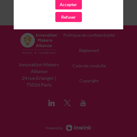
Accepter
Refuser
Politique de confidentialité
Règlement
Innovation Makers
Code de conduite
Alliance
24 rue Erlanger |
Copyright
75016 Paris
Powered by