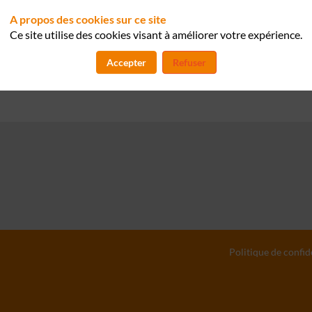
A propos des cookies sur ce site
Eric
VAUTIER
Ce site utilise des cookies visant à améliorer votre expérience.
EV
GROUPE ADP
RSSI
Accepter
Refuser
Politique de confid