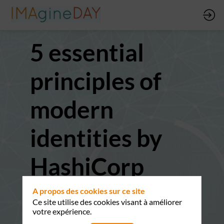
5 essential
principles of
modern
identities by
HashiCorp
28 sept. 2023
|
10:10
-
10:15
A propos des cookies sur ce site
Ce site utilise des cookies visant à améliorer
votre expérience.