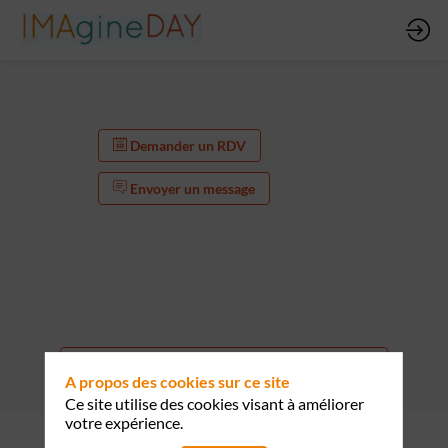
Demander un RDV
Envoyer un message
Demander un RDV
A propos des cookies sur ce site
Envoyer un message
Ce site utilise des cookies visant à améliorer
votre expérience.
Description