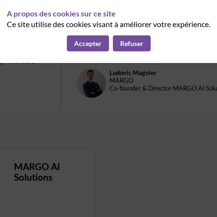
A propos des cookies sur ce site
Ce site utilise des cookies visant à améliorer votre expérience.
19 nov. 2024
Margo Group : un intégrat
Accepter
Refuser
10:05
 - 
10:08
player IA
Plénière
Ludovic
Magnier
LM
MARGO
Co-founder & Director MARGO AI Solu
MARGO AI
Solutions