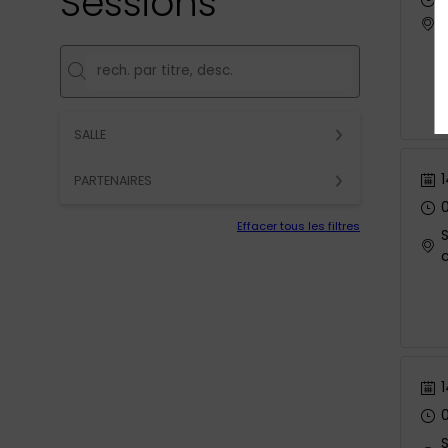
Sessions
SALLE
1
PARTENAIRES
Effacer tous les filtres
S
1
0
S