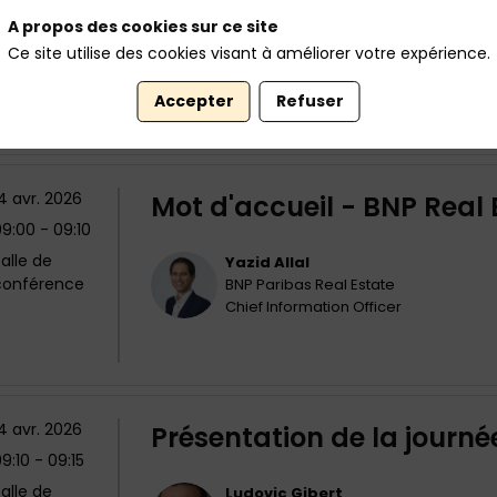
A propos des cookies sur ce site
Ce site utilise des cookies visant à améliorer votre expérience.
Accepter
Refuser
4 avr. 2026
Mot d'accueil - BNP Real 
09:00
 - 
09:10
alle de
Yazid
Allal
YA
conférence
BNP Paribas Real Estate
Chief Information Officer
4 avr. 2026
Présentation de la journé
9:10
 - 
09:15
alle de
Ludovic
Gibert