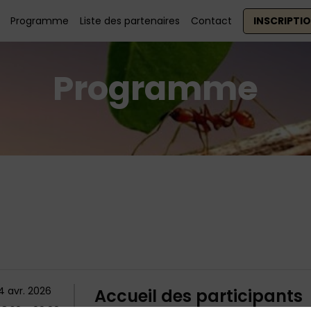
Programme
Liste des partenaires
Contact
INSCRIPTI
Programme
4 avr. 2026
Accueil des participants
08:30
 - 
09:00