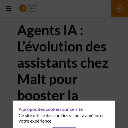
Agents IA :
L’évolution des
assistants chez
Malt pour
booster la
performance
A propos des cookies sur ce site
Ce site utilise des cookies visant à améliorer
votre expérience.
interne