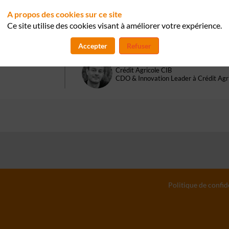
A propos des cookies sur ce site
Christophe
Grosbost
Ce site utilise des cookies visant à améliorer votre expérience.
CG
IMA
Chief Strategy Officer, VP
Accepter
Refuser
Ludovic
Gibert
LG
Crédit Agricole CIB
CDO & Innovation Leader à Crédit Agri
Politique de confid