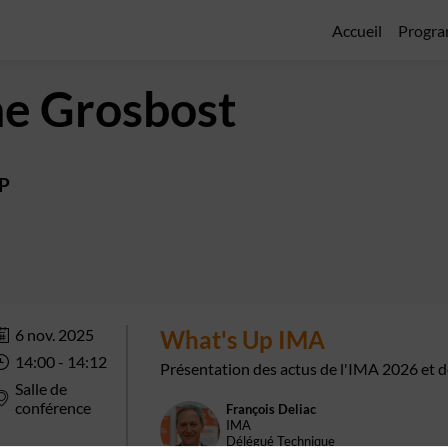
Accueil
Progr
he
Grosbost
VP
6 nov. 2025
What's Up IMA
14:00
 - 
14:12
Présentation des actus de l'IMA 2026 et d
Salle de
conférence
François
Deliac
FD
IMA
Délégué Technique