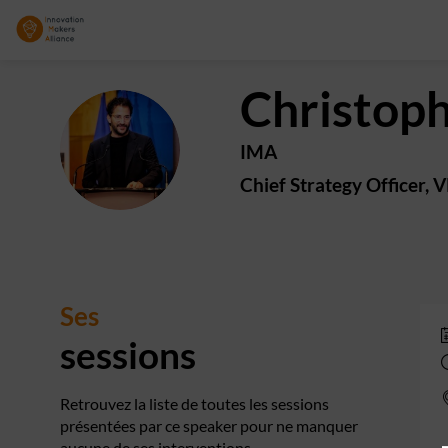
Christop
CG
IMA
Chief Strategy Officer, 
Ses
sessions
Retrouvez la liste de toutes les sessions
présentées par ce speaker pour ne manquer
aucune de ses interventions.