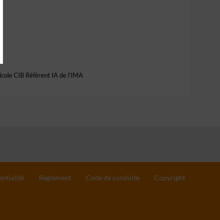
cole CIB Réfèrent IA de l'IMA
entialité
Règlement
Code de conduite
Copyright