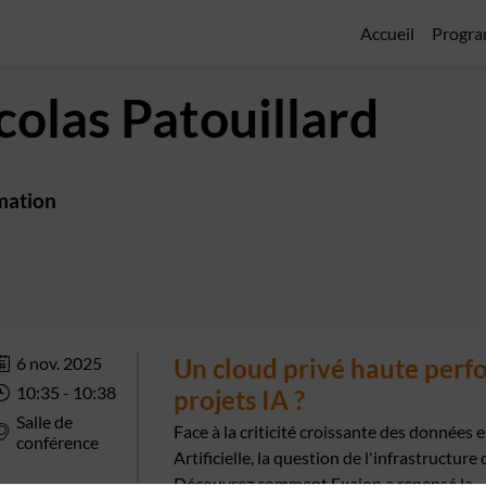
Accueil
Progr
colas
Patouillard
mation
6 nov. 2025
Un cloud privé haute perf
10:35
 - 
10:38
projets IA ?
Salle de
Face à la criticité croissante des données e
conférence
Artificielle, la question de l'infrastructure
Découvrez comment Exaion a repensé la...