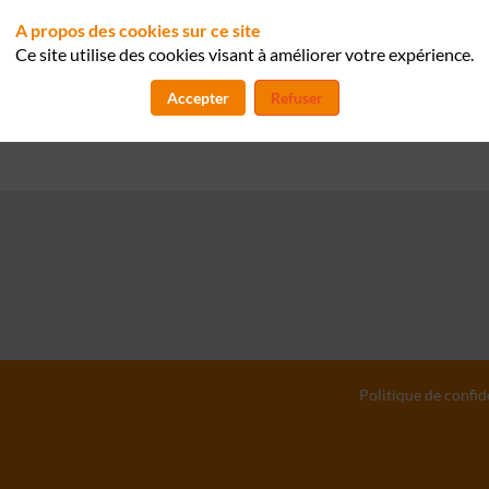
A propos des cookies sur ce site
Pierre-Nicolas
Patouillard
Ce site utilise des cookies visant à améliorer votre expérience.
PP
Exaion
Directeur de la transformation
Accepter
Refuser
Politique de confid