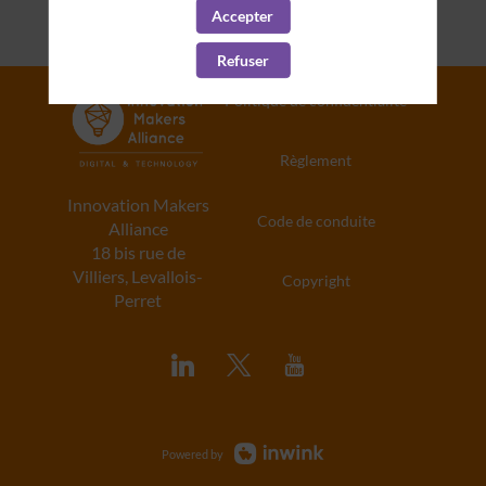
Accepter
Refuser
Politique de confidentialité
Règlement
Innovation Makers
Code de conduite
Alliance
18 bis rue de
Villiers, Levallois-
Copyright
Perret
Powered by