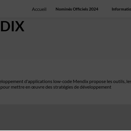
Accueil
Nominés Officiels 2024
Informatio
DIX
veloppement d'applications low-code Mendix propose les outils, le
in pour mettre en œuvre des stratégies de développement