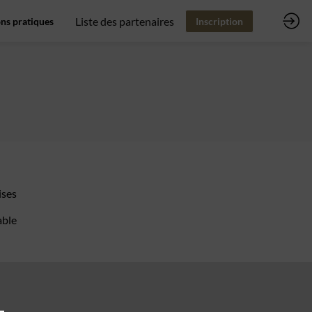
Liste des partenaires
ns pratiques
Inscription
ises
able