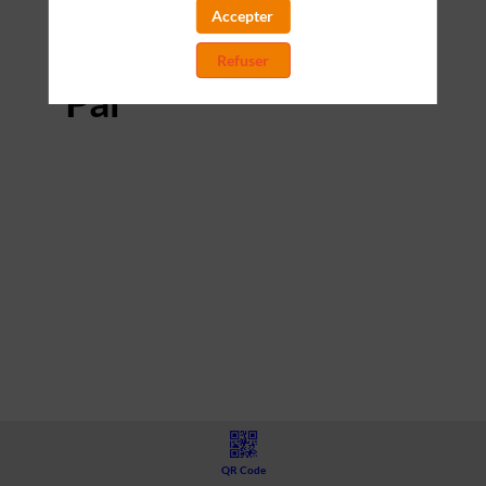
Accepter
Présenté
Refuser
Par
QR Code