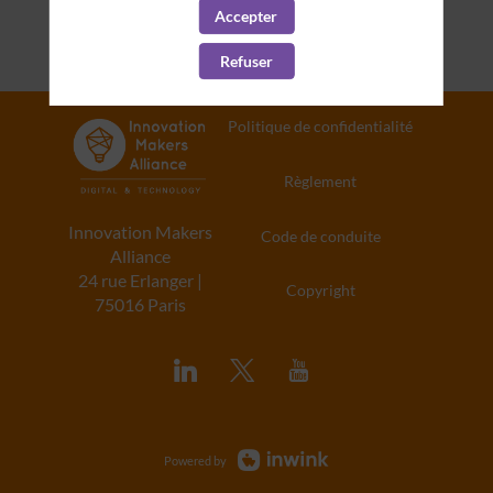
Accepter
Refuser
Politique de confidentialité
Règlement
Innovation Makers
Code de conduite
Alliance
24 rue Erlanger |
Copyright
75016 Paris
Powered by