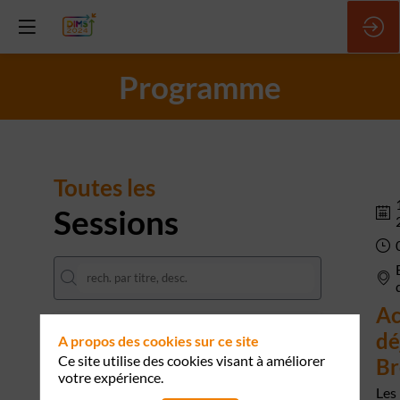
Programme
Toutes les
Sessions
Ac
DATES
dé
A propos des cookies sur ce site
15 mai
16 mai
Ce site utilise des cookies visant à améliorer
Br
votre expérience.
Les
SALLE