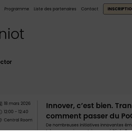
Programme
Liste des partenaires
Contact
INSCRIPTI
niot
ector
18 mars 2026
Innover, c’est bien. Tra
12:00
 - 
12:40
comment passer du PoC 
Central Room
De nombreuses initiatives innovantes ém
très peu parviennent à passer à l’échelle. 