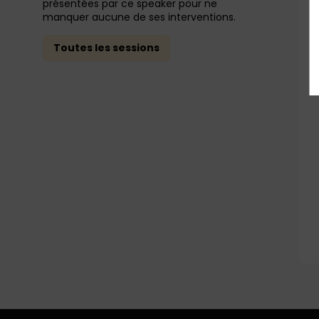
présentées par ce speaker pour ne
manquer aucune de ses interventions.
Toutes les sessions