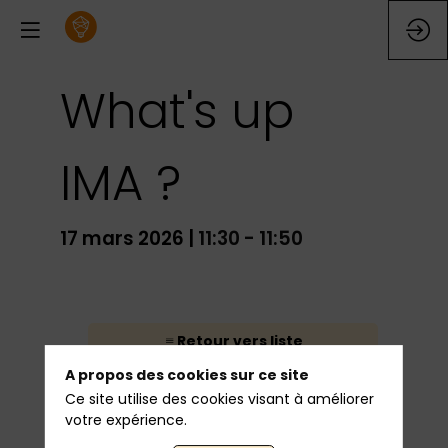
What's up
IMA ?
17 mars 2026
|
11:30
-
11:50
Une
nouvelle
Retour vers liste
ambition
A propos des cookies sur ce site
pour
l’IMA
Ce site utilise des cookies visant à améliorer
Ces
votre expérience.
douze