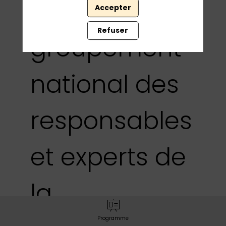
le CESIN, le
Accepter
Refuser
groupement
national des
responsables
et experts de
la
Programme