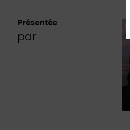
Présentée
par
V
L