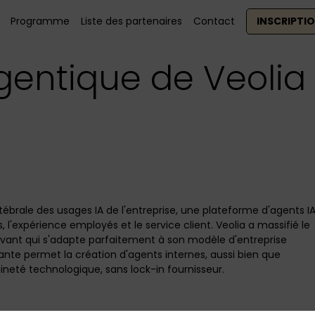
Programme
Liste des partenaires
Contact
INSCRIPTI
gentique de Veolia
tébrale des usages IA de l'entreprise, une plateforme d'agents I
 l'expérience employés et le service client. Veolia a massifié le
vant qui s'adapte parfaitement à son modèle d'entreprise
nte permet la création d'agents internes, aussi bien que
ineté technologique, sans lock-in fournisseur.