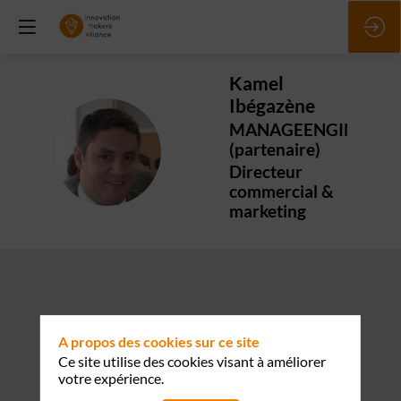
Kamel
Ibégazène
MANAGEENGINE
KI
(partenaire)
Directeur
commercial &
marketing
A propos des cookies sur ce site
Ce site utilise des cookies visant à améliorer
votre expérience.