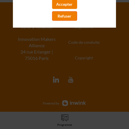
Accepter
Politique de confidentialité
Refuser
Règlement
Innovation Makers
Code de conduite
Alliance
24 rue Erlanger |
Copyright
75016 Paris
Powered by
Programme