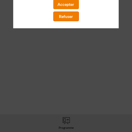
aucune de ses interventions.
Accepter
Refuser
Toutes les sessions
Programme