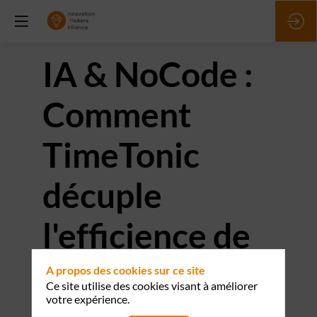
IA & NoCode :
Comment
TimeTonic
décuple
l'efficience de
vos outils
A propos des cookies sur ce site
Ce site utilise des cookies visant à améliorer
votre expérience.
métiers.