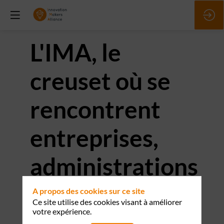
L'IMA, le
creuset où se
rencontrent
entreprises,
administrations
et acteurs
A propos des cookies sur ce site
Ce site utilise des cookies visant à améliorer
votre expérience.
innovants pour