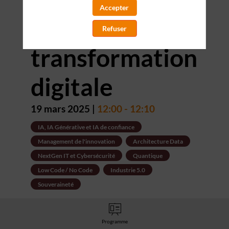
Accepter
accélérer la
Refuser
transformation
digitale
19 mars 2025
|
12:00
-
12:10
IA, IA Générative et IA de confiance
Management de l'innovation
Architecture Data
NextGen IT et Cybersécurité
Quantique
Low Code / No Code
Industrie 5.0
Souveraineté
Programme