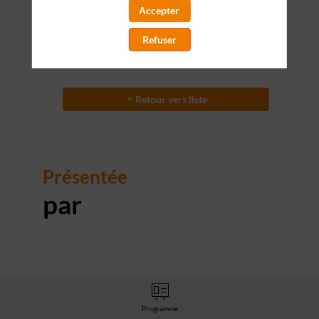
Accepter
20 mars 2025
|
15:00
-
16:30
Refuser
Retour vers liste
Présentée
par
Programme