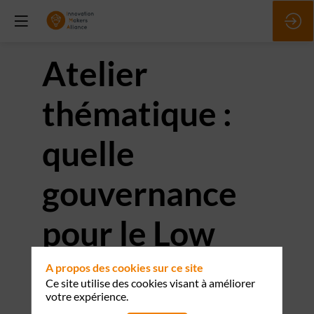
Atelier
thématique :
quelle
gouvernance
pour le Low
Code / No
A propos des cookies sur ce site
Ce site utilise des cookies visant à améliorer
votre expérience.
Code ?