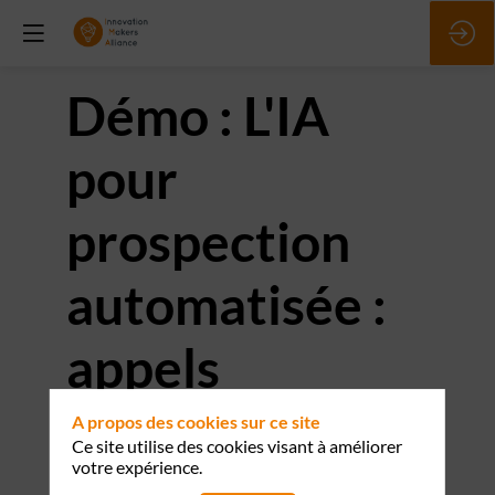
Démo : L'IA
pour
prospection
automatisée :
appels
automatisés,
A propos des cookies sur ce site
Ce site utilise des cookies visant à améliorer
votre expérience.
mise à jour à