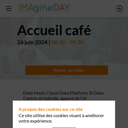
Accueil café
26 juin 2024
|
08:45
-
09:30
Retour vers liste
Data Mesh, Cloud Data Platform, SI Data
Centric et hybride, apport de l’IA
générative… Comment tirer le meilleur
parti des nouvelles architectures et
A propos des cookies sur ce site
modèles de gouvernance pour mener à
Ce site utilise des cookies visant à améliorer
bien sa transformation vers une
votre expérience.
organisation Data Driven ?