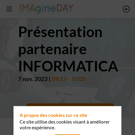
Présentation
partenaire
INFORMATICA
7 nov. 2023
|
09:57
-
10:00
Retour vers liste
A propos des cookies sur ce site
Ce site utilise des cookies visant à améliorer
votre expérience.
Data Mesh, Cloud Data Platform, SI Data