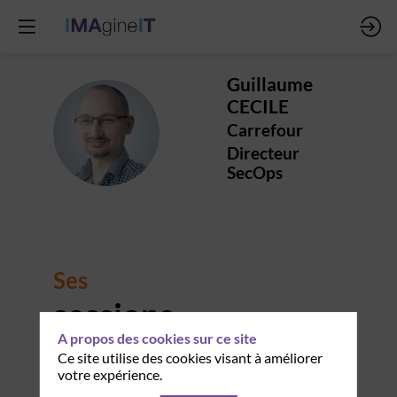
Guillaume
CECILE
GC
Carrefour
Directeur
SecOps
Ses
sessions
A propos des cookies sur ce site
Ce site utilise des cookies visant à améliorer
Retrouvez la liste de toutes les sessions
votre expérience.
présentées par ce speaker pour ne manquer
aucune de ses interventions.