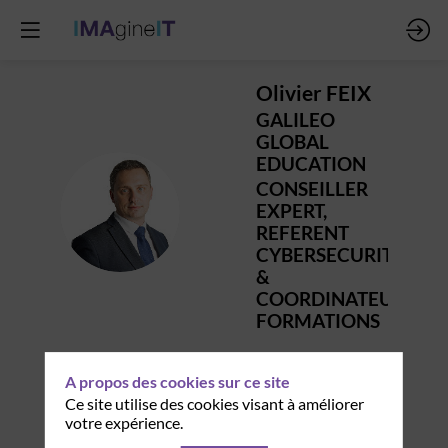
Olivier
FEIX
GALILEO
GLOBAL
EDUCATION
CONSEILLER
OF
EXPERT,
REFERENT
CYBERSECURITE
&
COORDINATEUR
FORMATIONS
A propos des cookies sur ce site
Ce site utilise des cookies visant à améliorer
votre expérience.
Ses