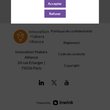
Accepter
Refuser
Politique de confidentialité
Règlement
Innovation Makers
Code de conduite
Alliance
24 rue Erlanger |
Copyright
75016 Paris
Powered by