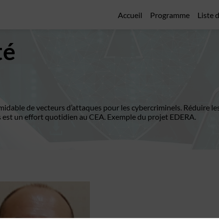
Accueil
Programme
Liste 
té
idable de vecteurs d’attaques pour les cybercriminels. Réduire le
s est un effort quotidien au CEA. Exemple du projet EDERA.