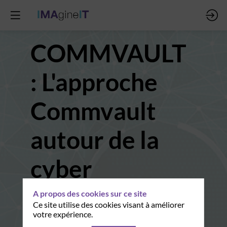
COMMVAULT
: L'approche
Commvault
autour de la
cyber
résilience.
A propos des cookies sur ce site
Ce site utilise des cookies visant à améliorer
votre expérience.
26 sept. 2024
|
09:25
-
09:30